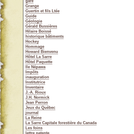
gare
Grange
Guertin et fils Ltée
Guide
Géologie
Gérald Bussières
Hilaire Boissé
historique bâtiments
Hockey
Hommage
Howard Bienvenu
Hôtel La Sarre
Hôtel Paquette
Ile Népawa
Impôts
inauguration
Institutrice
Inventaire
J.-A. Rioux
J.H. Normick
Jean Perron
Jeux du Québec
journal
La Reine
La Sarre Capitale forestière du Canada
Les foins
lettre patente