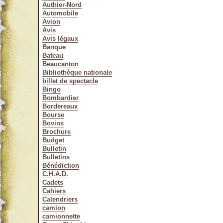
Authier-Nord
Automobile
Avion
Avis
Avis légaux
Banque
Bateau
Beaucanton
Bibliothèque nationale
billet de spectacle
Bingo
Bombardier
Bordereaux
Bourse
Bovins
Brochure
Budget
Bulletin
Bulletins
Bénédiction
C.H.A.D.
Cadets
Cahiers
Calendriers
camion
camionnette