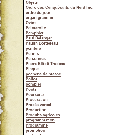
Objets
Ordre des Conquérants du Nord Inc.
ordre du jour
organigramme
Ovins
Palmarolle
Pamphlet
Paul Bélanger
Paulin Bordeleau
peinture
Permis
Personnes
Pierre Elliott Trudeau
Plaque
pochette de presse
Police
pompier
Ponts
Poursuite
Procuration
Procès-verbal
Production
Produits agricoles
programmation
Programme
promotion