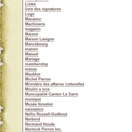
Listes
livre des signatures
Logo
Macamic
Machinerie
magasin
Maison
Maison Lavigne
Mancebourg
manoir
Manuel
Mariage
membership
messe
Meubles
Michel Perron
Ministère des affaires culturelles
Moulin a scie
Municipalité Canton La Sarre
musique
Musée forestier
naissance
Nellie Russell-Godbout
Norbord
Normand Houde
Normick Perron Inc.