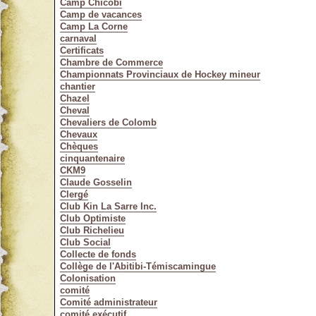
Camp Chicobi
Camp de vacances
Camp La Corne
carnaval
Certificats
Chambre de Commerce
Championnats Provinciaux de Hockey mineur
chantier
Chazel
Cheval
Chevaliers de Colomb
Chevaux
Chèques
cinquantenaire
CKM9
Claude Gosselin
Clergé
Club Kin La Sarre Inc.
Club Optimiste
Club Richelieu
Club Social
Collecte de fonds
Collège de l'Abitibi-Témiscamingue
Colonisation
comité
Comité administrateur
comité exécutif