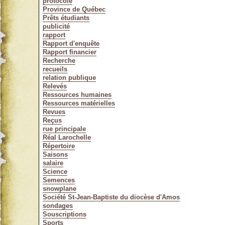
protocole
Province de Québec
Prêts étudiants
publicité
rapport
Rapport d'enquête
Rapport financier
Recherche
recueils
relation publique
Relevés
Ressources humaines
Ressources matérielles
Revues
Reçus
rue principale
Réal Larochelle
Répertoire
Saisons
salaire
Science
Semences
snowplane
Société St-Jean-Baptiste du diocèse d'Amos
sondages
Souscriptions
Sports