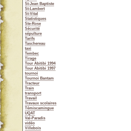
St-Jean Baptiste
St-Lambert
St-Vital
Statistiques
Ste-Rose
Sécurité
sépulture
Tarifs
Taschereau
taxi
Tembec
Tirage
Tour Abitibi 1994
Tour Abitibi 1997
tournoi
Tournoi Bantam
Tracteur
Train
transport
Travail
Travaux scolaires
Témiscamingue
UQAT
Val-Paradis
vidéo
Villebois