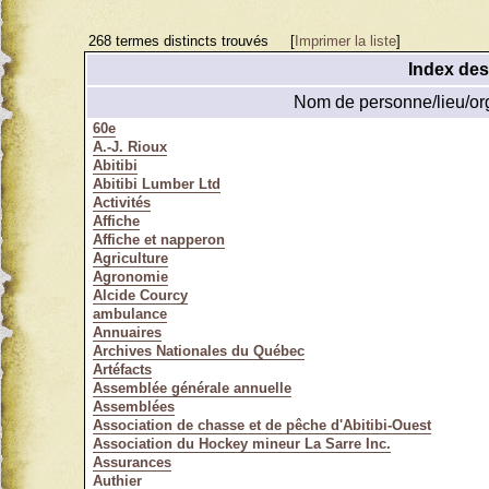
268 termes distincts trouvés
[
Imprimer la liste
]
Index de
Nom de personne/lieu/or
60e
A.-J. Rioux
Abitibi
Abitibi Lumber Ltd
Activités
Affiche
Affiche et napperon
Agriculture
Agronomie
Alcide Courcy
ambulance
Annuaires
Archives Nationales du Québec
Artéfacts
Assemblée générale annuelle
Assemblées
Association de chasse et de pêche d'Abitibi-Ouest
Association du Hockey mineur La Sarre Inc.
Assurances
Authier